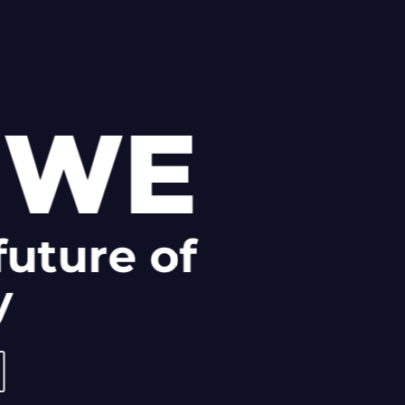
 WE
future of
y