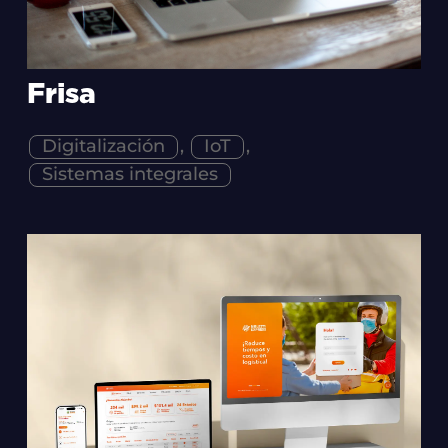
Frisa
Digitalización
,
IoT
,
Sistemas integrales