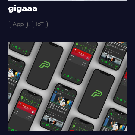
gigaaa
App
,
IoT